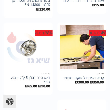
צינור גז גמיש מנירוסטה תקן
צינור גומי לגז – 1 מטר – 2 בר
EN 14800 | GFS
₪
15.00
₪
220.00
14% הנחה
28% הנחה
שירות
כירות גז
ראש כירה לבלון 5 ק"ג – צבע
קריאת שירות להתקנת מכשיר
כסף
המחיר
המחיר
₪
300.00
₪
350.00
המקורי
הנוכחי
המחיר
המחיר
₪
65.00
₪
90.00
היה:
הוא:
המקורי
הנוכחי
₪300.00.
₪350.00.
היה:
הוא:
₪65.00.
₪90.00.