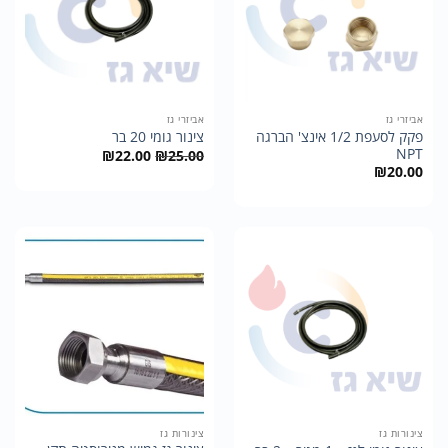
אביזרי גז
אביזרי גז
פקק לסעפת 1/2 אינצ' הברגה
צינור גומי 20 בר
NPT
המחיר
המחיר
₪
22.00
₪
25.00
המקורי
הנוכחי
₪
20.00
היה:
הוא:
₪22.00.
₪25.00.
צינורות גז
צינורות גז