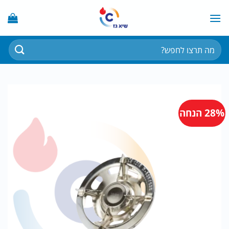
Ski
t
conten
חיפוש
עבור:
28% הנחה