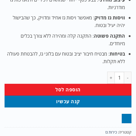
מודרניות.
וויסות גז מדויק
: מאפשר ויסות גז אחיד ומדויק, כך שהבישול
יהיה יעיל ובטוח.
התקנה פשוטה
: התקנה קלה ומהירה ללא צורך בכלים
מיוחדים.
בטיחות
: מבטיח חיבור יציב ובטוח עם בלוני גז, להבטחת פעולה
ללא תקלות.
כמות של ראש כירה לבלון 5 ק''ג - צבע כסף
הוספה לסל
קנה עכשיו
קטגוריה:
כירות גז