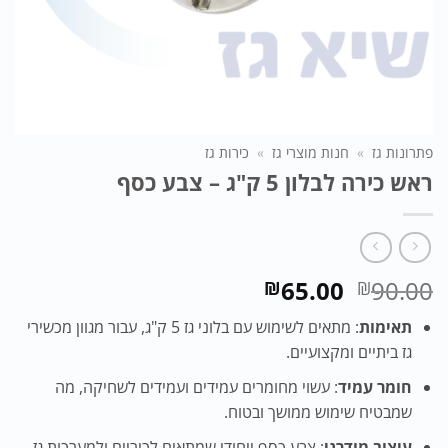
פתרונות גז
»
חנות מוצרי גז
»
כירות גז
ראש כירה לבלון 5 ק"ג – צבע כסף
המחיר
המחיר
65.00
90.00
₪
₪
המקורי
הנוכחי
תאימות
: מתאים לשימוש עם בלוני גז 5 ק"ג, עבור מגוון מכשירי
היה:
הוא:
גז ביתיים ומקצועיים.
₪65.00.
₪90.00.
חומר עמיד
: עשוי מחומרים עמידים ועמידים לשחיקה, מה
שמבטיח שימוש ממושך ובטוח.
עיצוב מודרני
: צבע כסף ייחודי שמתאים לכיריים ולמערכות גז