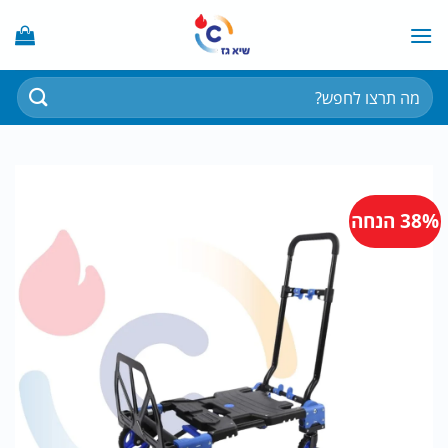
Ski
t
conten
חיפוש
עבור:
38% הנחה