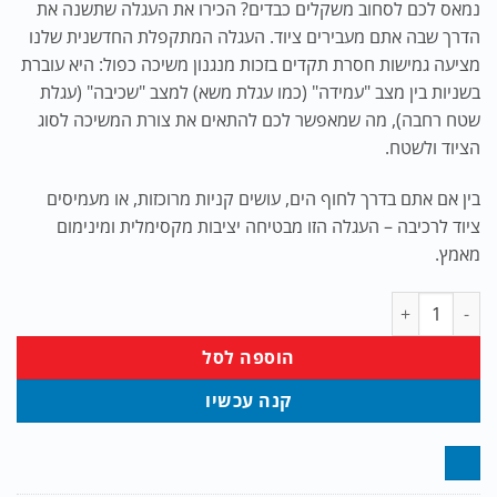
נמאס לכם לסחוב משקלים כבדים? הכירו את העגלה שתשנה את
היה:
הוא:
הדרך שבה אתם מעבירים ציוד. העגלה המתקפלת החדשנית שלנו
₪299.00.
₪480.00.
מציעה גמישות חסרת תקדים בזכות מנגנון משיכה כפול: היא עוברת
בשניות בין מצב "עמידה" (כמו עגלת משא) למצב "שכיבה" (עגלת
שטח רחבה), מה שמאפשר לכם להתאים את צורת המשיכה לסוג
הציוד ולשטח.
בין אם אתם בדרך לחוף הים, עושים קניות מרוכזות, או מעמיסים
ציוד לרכיבה – העגלה הזו מבטיחה יציבות מקסימלית ומינימום
מאמץ.
כמות של עגלת משא מקצועית 2 ב-1 מתקפלת – רב-תכליתית וחזקה במיוחד
הוספה לסל
קנה עכשיו