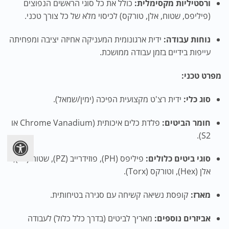
ורסטיליות מקסימלית:
כולל את כל סוגי הראשים הנפוצים
(פיליפס, שטוח, אלן, טורקס) לכיסוי מלא של כל צורך טכני.
נוחות עבודה:
ידית ארגונומית המעניקה אחיזה יציבה ומפחיתה
עייפות בידיים בזמן עבודה ממושכת.
מפרט טכני:
סוג כלי:
ידית רצ'ט מקצועית הפיכה (ימין/שמאל).
חומר הביטים:
פלדת כלים איכותית (Chrome Vanadium או
S2).
סוגי ביטים כלולים:
פיליפס (PH), פוזידרייב (PZ), שטוח (SL),
אלן (Hex), וטורקס (Torx).
מארז:
קופסת נשיאה קשיחה עם סגירה בטיחותית.
אביזרים נוספים:
מאריך לביטים (בדרך כלל כלול) לעבודה