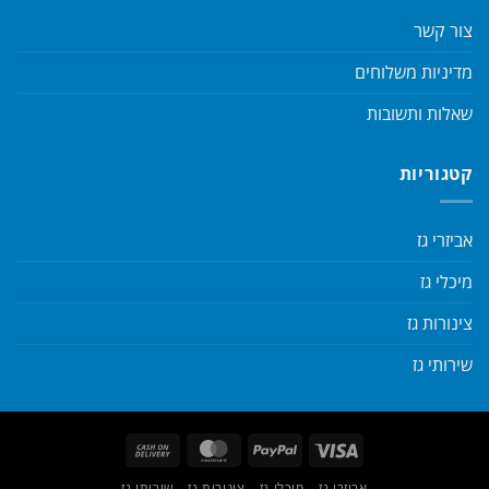
צור קשר
מדיניות משלוחים
שאלות ותשובות
קטגוריות
אביזרי גז
מיכלי גז
צינורות גז
שירותי גז
Cash
MasterCard
PayPal
Visa
On
אביזרי גז
מיכלי גז
צינורות גז
שירותי גז