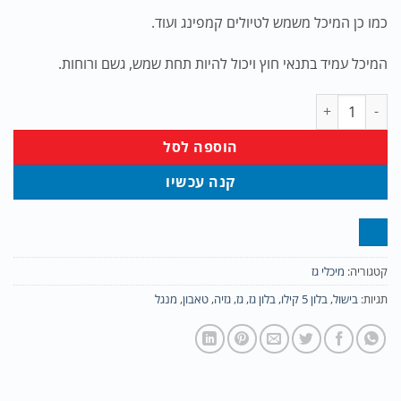
כמו כן המיכל משמש לטיולים קמפינג ועוד.
המיכל עמיד בתנאי חוץ ויכול להיות תחת שמש, גשם ורוחות.
כמות של מיכל גז 5 ק''ג מלא.שימו לב, איזורי חלוקה מוגבלים למוצר זה!
הוספה לסל
קנה עכשיו
קטגוריה:
מיכלי גז
תגיות:
בישול
,
בלון 5 קילו
,
בלון גז
,
גז
,
גזיה
,
טאבון
,
מנגל