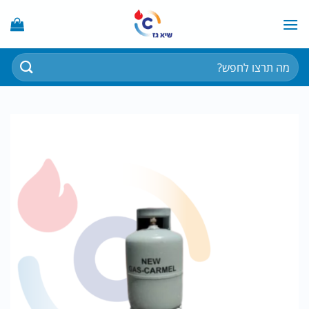
Ski
t
conten
חיפוש
עבור: