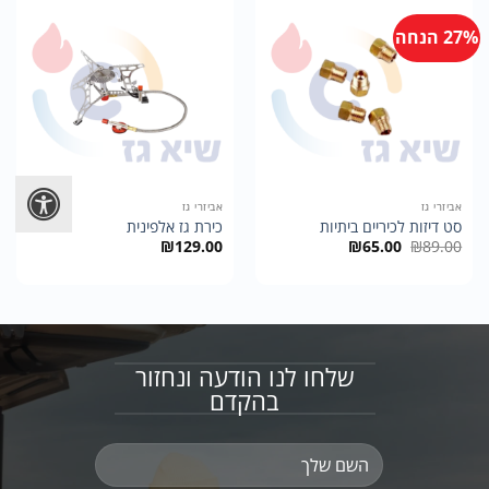
27% הנחה
אביזרי גז
אביזרי גז
סט דיזות לכיריים ביתיות
כירת גז אלפינית
המחיר
המחיר
₪
129.00
₪
65.00
₪
89.00
המקורי
הנוכחי
היה:
הוא:
₪65.00.
₪89.00.
שלחו לנו הודעה ונחזור
בהקדם