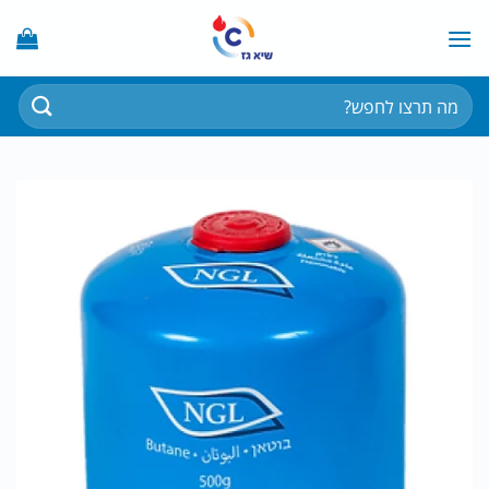
Ski
t
conten
חיפוש
עבור: