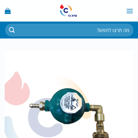
Ski
t
conten
חיפוש
עבור: