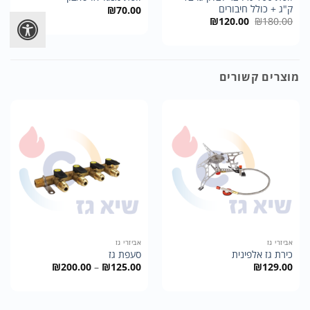
ק"ג + כולל חיבורים
₪
70.00
המחיר
המחיר
₪
120.00
₪
180.00
המקורי
הנוכחי
היה:
הוא:
₪120.00.
₪180.00.
מוצרים קשורים
אביזרי גז
אביזרי גז
כירת גז אלפינית
סעפת גז
טווח
₪
200.00
–
₪
125.00
₪
129.00
מחירים:
עד