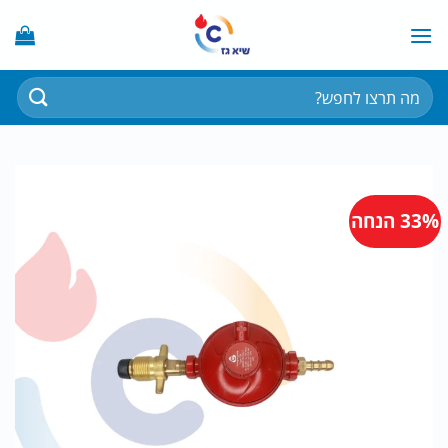
Ski
t
conten
חיפוש
עבור:
33% הנחה