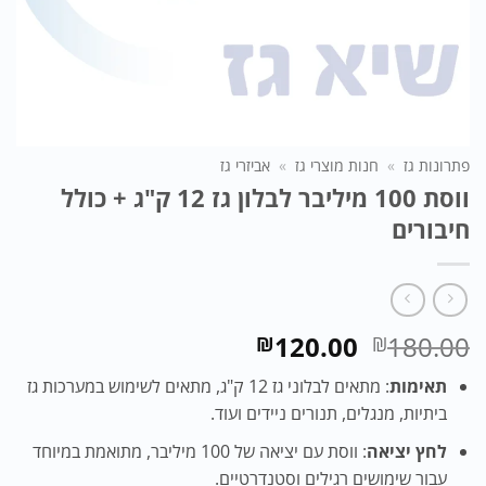
פתרונות גז
»
חנות מוצרי גז
»
אביזרי גז
ווסת 100 מיליבר לבלון גז 12 ק"ג + כולל
חיבורים
המחיר
המחיר
120.00
180.00
₪
₪
המקורי
הנוכחי
תאימות
: מתאים לבלוני גז 12 ק"ג, מתאים לשימוש במערכות גז
היה:
הוא:
ביתיות, מנגלים, תנורים ניידים ועוד.
₪120.00.
₪180.00.
לחץ יציאה
: ווסת עם יציאה של 100 מיליבר, מתואמת במיוחד
עבור שימושים רגילים וסטנדרטיים.