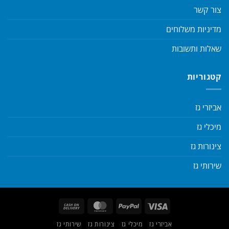
צור קשר
מדיניות משלוחים
שאלות ותשובות
קטגוריות
אביזרי גז
מיכלי גז
צינורות גז
שירותי גז
Cash
MasterCard
PayPal
Visa
On
אביזרי גז
מיכלי גז
צינורות גז
שירותי גז
Delivery