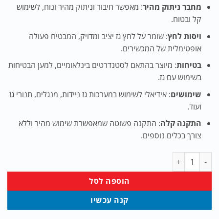
₪160.00.
₪200.00.
מחבר ניתוק מהיר
: מאפשר חיבור וניתוק מהיר ונוח, לשימוש
קל ובטוח.
ויסות לחץ
: שומר על לחץ גז יציב ומדויק, המבטיח פעולה
אופטימלית של המכשירים.
בטיחות
: מיוצר בהתאם לסטנדרטים בינלאומיים, למען הבטיחות
בשימוש עם גז.
שימושים
: אידיאלי לשימוש במערכות גז ניידות, מנגלים, תנורי גז
ועוד.
התקנה קלה
: התקנה פשוטה שמאפשרת שימוש מהיר וללא
צורך בכלים נוספים.
כמות של ווסת עם מחבר ניתוק מהיר
הוספה לסל
קנה עכשיו