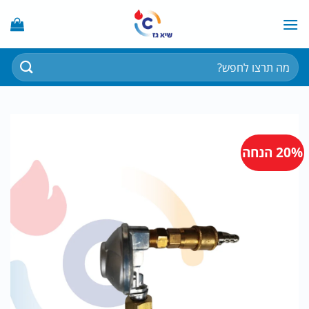
Ski
t
conten
חיפוש
עבור:
20% הנחה