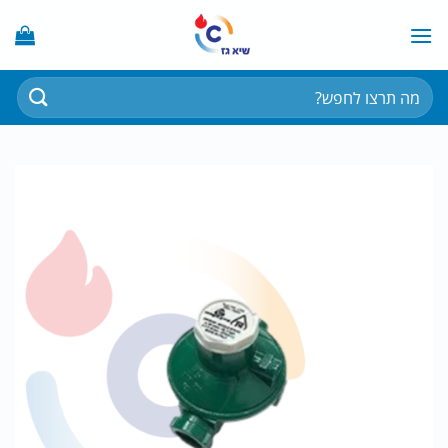
Ski
t
conten
חיפוש
עבור: