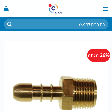
Ski
t
conten
חיפוש
עבור:
26% הנחה