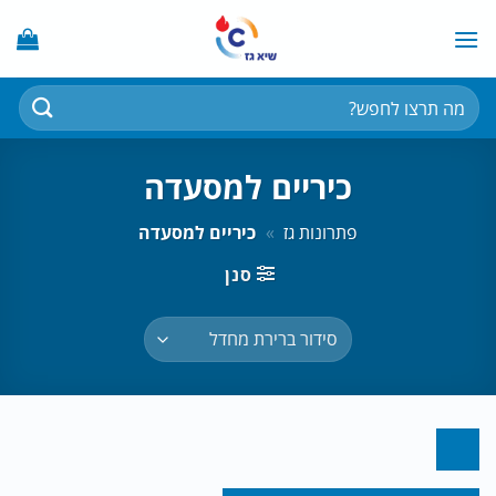
Ski
t
conten
חיפוש
עבור:
כיריים למסעדה
פתרונות גז
»
כיריים למסעדה
סנן