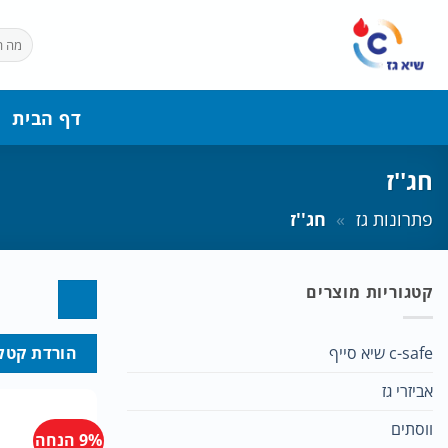
Ski
t
חיפוש
עבור:
conten
דף הבית
חג''ז
פתרונות גז
»
חג''ז
קטגוריות מוצרים
c-safe שיא סייף
הורדת קטלו
אביזרי גז
ווסתים
9% הנחה