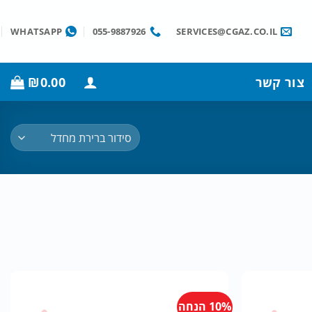
WHATSAPP
055-9887926
SERVICES@CGAZ.CO.IL
צור קשר
0.00
₪
10% הנחה