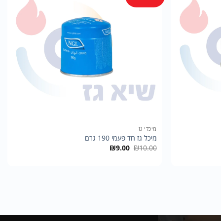
+
+
מיכלי גז
מיכל גז חד פעמי 190 גרם
המחיר
המחיר
₪
9.00
₪
10.00
המקורי
הנוכחי
היה:
הוא:
₪9.00.
₪10.00.