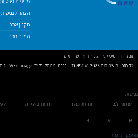
מדיניות פרטיות
הצהרת נגישות
תקנון אתר
הפנה חבר
אביזרי גז
מיכלי גז
צינורות גז
שירותי גז
כל הזכויות שמורות 2026 ©
שיא גז
| נבנה ומנוהל על ידי
WEmanage - ניהול אתרים
נגישות
שחור לבן
חדות כהה
חדות בהירה
הפס
א
א
א
הפסק נגישות