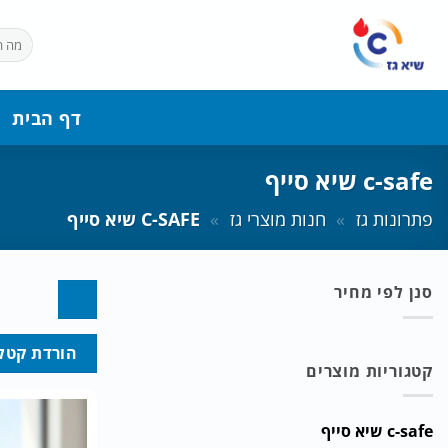
Ski
t
חיפוש
עבור:
conten
דף הבית
c-safe שיא סייף
פתרונות גז
»
חנות מוצרי גז
»
C-SAFE שיא סייף
סנן לפי מחיר
מחיר
מחיר
הורדת קטלו
מינימלי
מקסימלי
קטגוריות מוצרים
c-safe שיא סייף