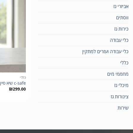
אביזרי גז
ווסתים
כירות גז
כלי עבודה
כלי עבודה ועזרים למתקין
כללי
מחממי מים
כללי
c-safe שיא סייף
מיכלי גז
₪
299.00
צינורות גז
שירות