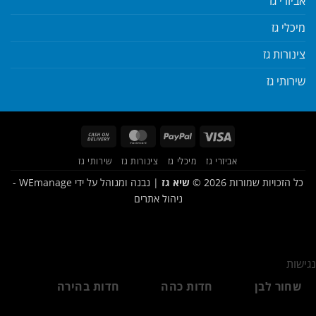
אביזרי גז
מיכלי גז
צינורות גז
שירותי גז
Cash
MasterCard
PayPal
Visa
On
אביזרי גז
מיכלי גז
צינורות גז
שירותי גז
Delivery
כל הזכויות שמורות 2026 ©
שיא גז
| נבנה ומנוהל על ידי
WEmanage -
ניהול אתרים
נגישות
שחור לבן
חדות כהה
חדות בהירה