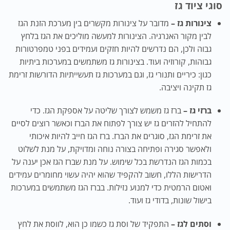
סוגי ציוד גז
צינורות גז –
מדובר על צינורות מקשרים בין מערכת הזנת הגז
לבין מקור האנרגיה. הצינורות למעשה מוליכים את הגז בלחץ
גבוה ולכן, הם נדרשים להיות חזקים ועמידים בפני טמפרטורות
גבוהות, קורוזיה ועוד. בצינורות גז משתמשים במערכות ביתיות
כגון: כיריים ותנורי גז, וגם במערכות גז תעשייתיות הדורשות זרימת
גז תקינה ויציבה.
ברזי גז –
ברז גז משמש לצורך שליטה על אספקת הגז. כדי
להתחיל להזרים גז יש צורך לפתוח את הברז וכאשר רוצים לסיים
את זרימת הגז, סוגרים את הברז. ברז הגז חייב להיות איכותי
ולאפשר סגירה ופתיחה בצורה נוחה ומדויקת, על מנת לשלוט
בכמות הגז הנדרשת בכל שימוש. על מנת שברז הגז אכן יענה על
הדרישות הללו, חשוב להקפיד שהוא יהיה עשוי מחומרים עמידים
ואטום הרמטית כדי למנוע נזילות. בברז הגז משתמשים במערכות
בישול שונות, בדודי גז ועוד.
וסתים לגז –
התפקיד של וסת גז כשמו כן הוא, לווסת את לחץ