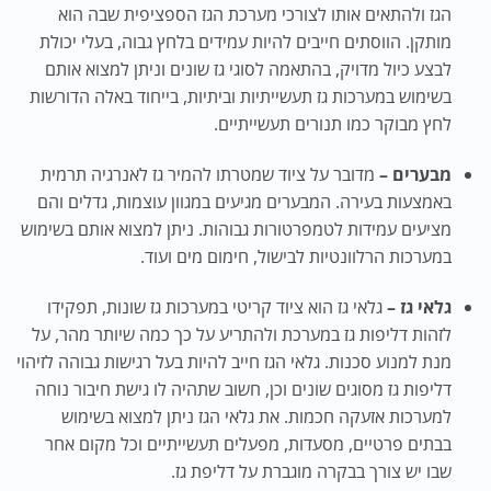
הגז ולהתאים אותו לצורכי מערכת הגז הספציפית שבה הוא
מותקן. הווסתים חייבים להיות עמידים בלחץ גבוה, בעלי יכולת
לבצע כיול מדויק, בהתאמה לסוגי גז שונים וניתן למצוא אותם
בשימוש במערכות גז תעשייתיות וביתיות, בייחוד באלה הדורשות
לחץ מבוקר כמו תנורים תעשייתיים.
מבערים –
מדובר על ציוד שמטרתו להמיר גז לאנרגיה תרמית
באמצעות בעירה. המבערים מגיעים במגוון עוצמות, גדלים והם
מציעים עמידות לטמפרטורות גבוהות. ניתן למצוא אותם בשימוש
במערכות הרלוונטיות לבישול, חימום מים ועוד.
גלאי גז –
גלאי גז הוא ציוד קריטי במערכות גז שונות, תפקידו
לזהות דליפות גז במערכת ולהתריע על כך כמה שיותר מהר, על
מנת למנוע סכנות. גלאי הגז חייב להיות בעל רגישות גבוהה לזיהוי
דליפות גז מסוגים שונים וכן, חשוב שתהיה לו גישת חיבור נוחה
למערכות אזעקה חכמות. את גלאי הגז ניתן למצוא בשימוש
בבתים פרטיים, מסעדות, מפעלים תעשייתיים וכל מקום אחר
שבו יש צורך בבקרה מוגברת על דליפת גז.