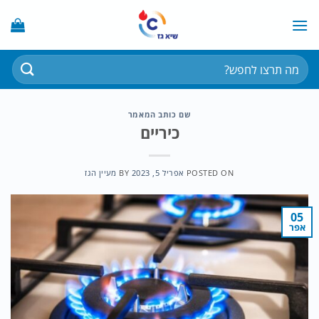
Ski
t
conten
חיפוש
עבור:
שם כותב המאמר
כיריים
POSTED ON
אפריל 5, 2023
BY
מעיין הגז
05
אפר