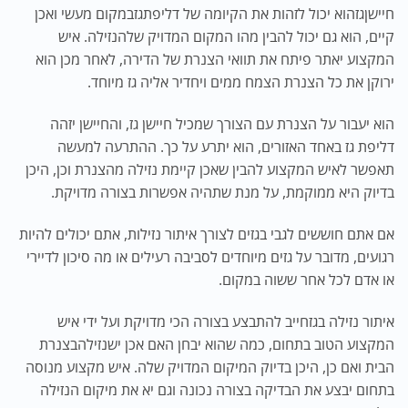
חיישן
גז
הוא יכול לזהות את הקיומה של דליפת
גז
במקום מעשי ואכן
קיים, הוא גם יכול להבין מהו המקום המדויק של
הנזילה
. איש
המקצוע יאתר פיתח את תוואי הצנרת של הדירה, לאחר מכן הוא
ירוקן את כל הצנרת הצמח ממים ויחדיר אליה גז מיוחד.
הוא יעבור על הצנרת עם הצורך שמכיל חיישן גז, והחיישן יזהה
דליפת גז באחד האזורים, הוא יתרע על כך. ההתרעה למעשה
תאפשר לאיש המקצוע להבין שאכן קיימת נזילה מהצנרת וכן, היכן
בדיוק היא ממוקמת, על מנת שתהיה אפשרות בצורה מדויקת.
אם אתם חוששים לגבי בגזים לצורך איתור נזילות, אתם יכולים להיות
רגועים, מדובר על גזים מיוחדים לסביבה רעילים או מה סיכון לדיירי
או אדם לכל אחר ששוה במקום.
איתור נזילה בגז
חייב להתבצע בצורה הכי מדויקת ועל ידי איש
המקצוע הטוב בתחום, כמה שהוא יבחן האם אכן יש
נזילה
בצנרת
הבית ואם כן, היכן בדיוק המיקום המדויק שלה. איש מקצוע מנוסה
בתחום יבצע את הבדיקה בצורה נכונה וגם יא את מיקום הנזילה