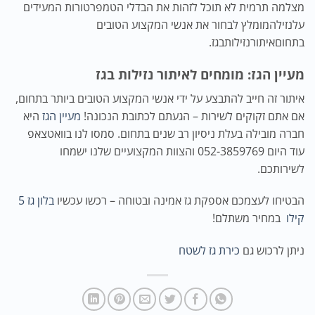
מצלמה תרמית לא תוכל לזהות את הבדלי הטמפרטורות המעידים
על
נזילה
מומלץ לבחור את אנשי המקצוע הטובים
בתחום
איתור
נזילות
בגז
.
מעיין הגז: מומחים לאיתור נזילות בגז
איתור זה חייב להתבצע על ידי אנשי המקצוע הטובים ביותר בתחום,
אם אתם זקוקים לשירות – הגעתם לכתובת הנכונה!
מעיין הגז
היא
חברה מובילה בעלת ניסיון רב שנים בתחום. סמסו לנו בוואטצאפ
עוד היום 052-3859769 והצוות המקצועיים שלנו ישמחו
לשירותכם.
הבטיחו לעצמכם אספקת גז אמינה ובטוחה – רכשו עכשיו
בלון גז 5
קילו
במחיר משתלם!
ניתן לרכוש גם
כירת גז לשטח