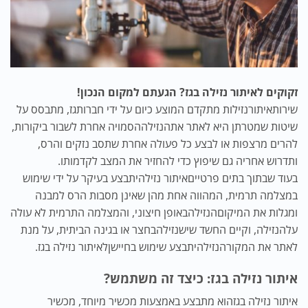
זקוקים
לאיתור נזילה בגז
? הגעתם למקום הנכון!
שירות
איתור
נזילות מתקדם המוצע כיום על ידי חברות
גז
, מתבסס על
שיטות שמטרתן היא לאתר את
הנזילה
הסמויה אחרת לשבור ביקורות,
להרים מרצפות או לבצע כל פעולה אחרת שתסב נזקים והרס,
ותדרוש אחריה גם שיפוץ כדי להחזיר את המצב לקדמותו.
בעוד שבתוך בתים פרטיים
איתור נזילה
יתבצע בעיקר על ידי שימוש
במצלמה תרמית, המהווה אחת מהן שאינן מסבות הרס למבנה
ומגלות את המיקום
הנזילה
באופן חיצוני, והמצלמה התרמית לא עולה
על
הנזילה
, וקיים החשד שיש
נזילה
בחצר או בגינה הביתית, על מנת
לאתר את המקור
הנזילה
יתבצע שימוש בחיישן
לאיתור נזילה בגז
.
איתור נזילה בגז
: כיצד זה משתמש?
איתור נזילה בגז
הוא מתבצע באמצעות מכשיר מיוחד, מכשיר